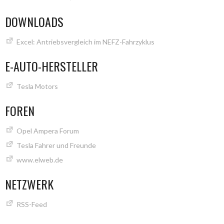
DOWNLOADS
Excel: Antriebsvergleich im NEFZ-Fahrzyklus
E-AUTO-HERSTELLER
Tesla Motors
FOREN
Opel Ampera Forum
Tesla Fahrer und Freunde
www.elweb.de
NETZWERK
RSS-Feed