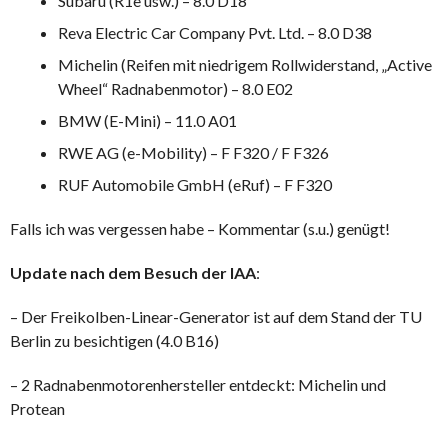
Subaru (R1e usw.) – 8.0 D18
Reva Electric Car Company Pvt. Ltd. – 8.0 D38
Michelin (Reifen mit niedrigem Rollwiderstand, „Active
Wheel“ Radnabenmotor) – 8.0 E02
BMW (E-Mini) – 11.0 A01
RWE AG (e-Mobility) – F F320 / F F326
RUF Automobile GmbH (eRuf) – F F320
Falls ich was vergessen habe – Kommentar (s.u.) genügt!
Update nach dem Besuch der IAA
:
– Der Freikolben-Linear-Generator ist auf dem Stand der TU
Berlin zu besichtigen (4.0 B16)
– 2 Radnabenmotorenhersteller entdeckt: Michelin und
Protean