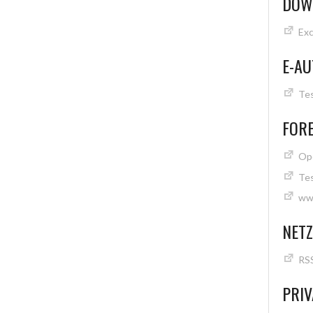
DOW
Exc
E-AU
Tes
FOR
Op
Tes
ww
NET
RS
PRIV