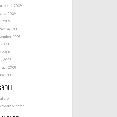
ptember 2009
gust 2009
i 2009
zember 2008
vember 2008
i 2008
i 2008
rz 2008
ruar 2008
uar 2008
GROLL
uto.tv
ktroautor.com/