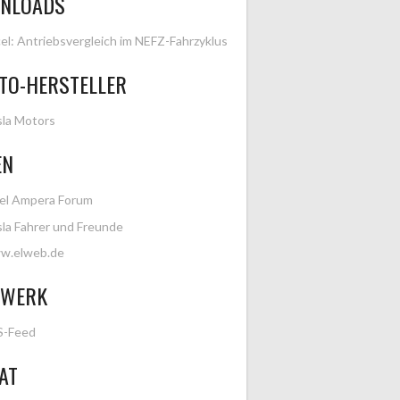
NLOADS
el: Antriebsvergleich im NEFZ-Fahrzyklus
TO-HERSTELLER
la Motors
EN
el Ampera Forum
la Fahrer und Freunde
w.elweb.de
ZWERK
S-Feed
AT