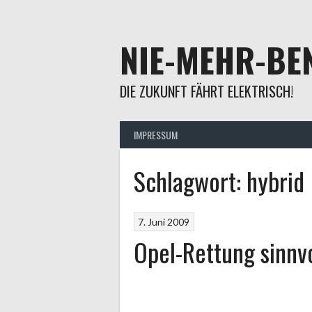
Springe
zum
Inhalt
NIE-MEHR-BEN
DIE ZUKUNFT FÄHRT ELEKTRISCH!
IMPRESSUM
Schlagwort:
hybrid
7. Juni 2009
Opel-Rettung sinnv