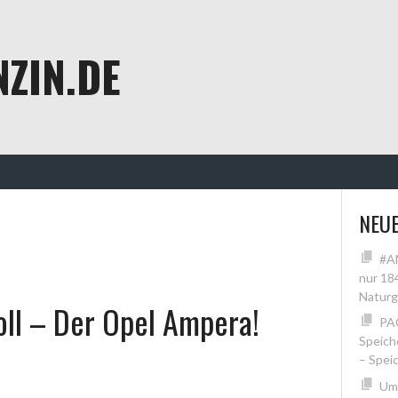
ZIN.DE
NEUE
#AM
nur 18
Naturg
oll – Der Opel Ampera!
PAC
Speich
– Spei
Um