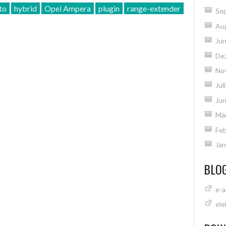
to
hybrid
Opel Ampera
plugin
range-extender
Se
Au
ION
Jun
De
No
Jul
Jun
Mä
Feb
Jan
BLO
e-a
ele