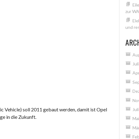
Eil
zur WA
Ele
und res
ARC
Au
Jul
Apr
Se
De
No
c Vehicle) soll 2011 gebaut werden, damit ist Opel
Jul
ge in die Zukunft.
Ma
Mä
Feb