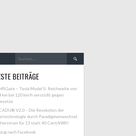
Suchen
nach:
STE BEITRÄGE
SGate – Tesla Model S: Reichweite von
4 km bei 120 km/h verstößt gegen
esetze
ADU® V2.0 – Die Revolution der
ertechnologie durch Paradigmenwechsel
cherstrom für 13 statt 40 Cent/kWh!
zug nach Facebook